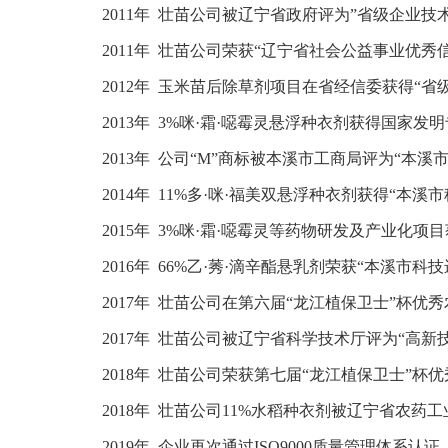
2011年 壮苗公司被辽宁省政府评为”省级企业技
2011年 壮苗公司荣获“辽宁省社会公益事业优秀
2012年 玉米苗后除草剂项目在省经信委获得“
2013年 3%咪·霜·噁霉灵悬浮种衣剂获得国家发明专利（
2013年 公司“M”商标被本溪市工商局评为“本溪
2014年 11%多·咪·福美双悬浮种衣剂获得“本溪
2015年 3%咪·霜·噁霉灵等药物研发及产业化
2016年 66%乙·莠·滴辛酯悬乳剂荣获“本溪市科
2017年 壮苗公司在第六届“龙江植保卫士”杯优
2017年 壮苗公司被辽宁省科学技术厅评为“高新
2018年 壮苗公司荣获第七届“龙江植保卫士”杯
2018年 壮苗公司11%水稻种衣剂被辽宁省农药
2019年 企业再次通过ISO9000质量管理体系认证