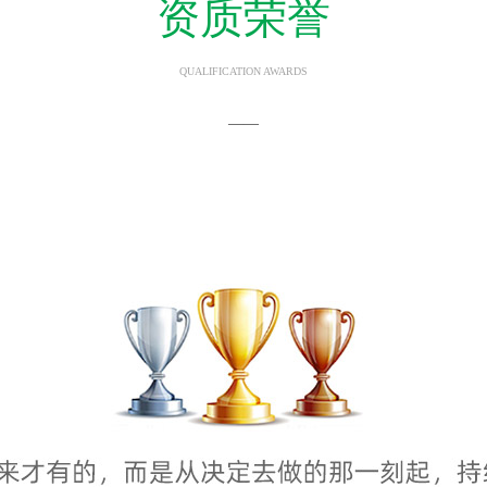
资质荣誉
QUALIFICATION AWARDS
——