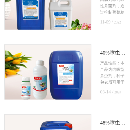
性杀菌剂，通
过抑制葡萄糖
磷酰化有关的
11-09 /
2022
转移来抑制菌
丝体的生长，
最终导致病菌
的死亡。精甲
霜灵为内吸性
40%噻虫嗪悬浮种衣剂
杀菌剂，透过
产品性能：本
种皮，随种子
产品为内吸型
萌发和幼苗生
杀虫剂，种子
长内吸传导到
包衣后可用于
植株的各个部
防治棉花蚜
位。
03-14 /
2024
虫、玉米蚜
虫、小麦金针
虫。
48%噻虫胺种子处理悬浮剂（水稻/玉米/花生/马铃薯）