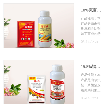
10%克百威悬浮种衣剂
产品性能：本
产品是由杀虫
剂及相关助剂
加工而成的悬
浮种衣剂，可
03-14 /
2024
有效防治如蝼
蛄、蛴螬、金
针虫等玉米苗
期地下害虫。
15.5%福·克悬浮种衣剂
产品性能：本
产品是由杀虫
剂、杀菌剂及
相关助剂加工
而成的悬浮种
03-14 /
2024
衣剂，具有较