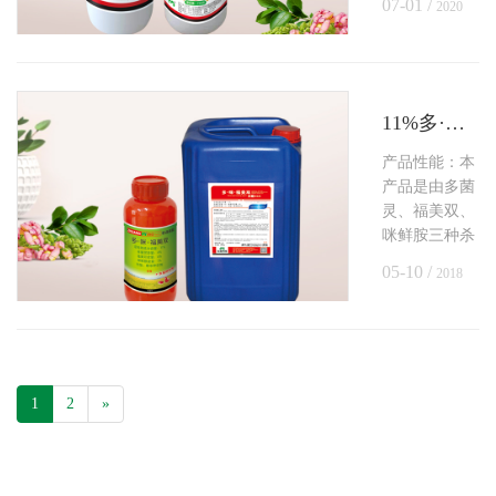
07-01 /
2020
相关助剂加工
而成的混配制
剂，可有效防
治水稻恶苗
病、水稻蓟马
11%多·咪·福美双悬浮种衣剂（水稻）
和水稻烂秧
产品性能：本
病。
产品是由多菌
灵、福美双、
咪鲜胺三种杀
菌剂及相关助
05-10 /
2018
剂加工而成的
混配制剂，可
有效防治水稻
恶苗病。
1
2
»