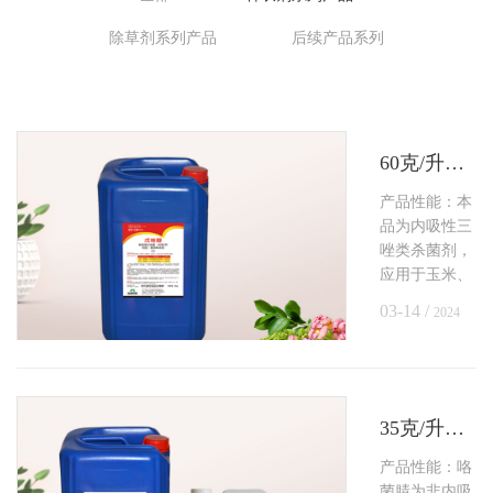
除草剂系列产品
后续产品系列
60克/升戊唑醇悬浮种衣剂
产品性能：本
品为内吸性三
唑类杀菌剂，
应用于玉米、
小麦、高粱种
03-14 /
2024
子处理，防治
种传和土传病
害。
35克/升咯菌·精甲霜种子处理悬浮剂
产品性能：咯
菌腈为非内吸