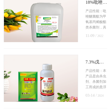
米蛴螬。使用
18%吡唑醚菌酯种子处理悬浮剂
方法：使用前
产品性能：吡
请将药液充分
唑醚菌酯为甲
摇匀，按药：
氧基丙烯酸酯
种：水=1:225-
类杀菌剂，具
300:1.5-2进行
有保护、治疗
11-09 /
2022
和良好的渗透
传导作用。用
于种子处理可
有效地防除玉
米茎基腐病。
7.3%戊唑·克百威悬浮种衣剂
产品性能：本
产品是由杀虫
剂、杀菌剂加
工而成的悬浮
种衣剂，可以
03-14 /
2024
有效防除玉米
丝黑穗病及其
地下害虫。