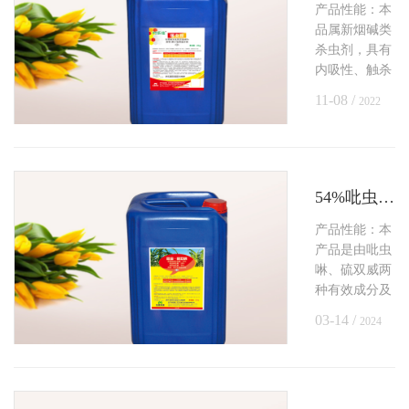
产品性能：本
品属新烟碱类
杀虫剂，具有
内吸性、触杀
和胃毒作用。
11-08 /
2022
用于防治水稻
蓟马、玉米蚜
虫、花生蛴
螬、马铃薯蛴
螬。
54%吡虫·硫双威种子处理悬浮剂
产品性能：本
产品是由吡虫
啉、硫双威两
种有效成分及
相关助剂加工
03-14 /
2024
而成的混配制
剂，可有效防
治玉米蛴螬。
防治对象：玉