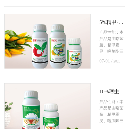
好的抗病、杀
虫、保苗功
效。
5%精甲·咯·嘧菌悬浮种衣剂（水稻）
产品性能：本
产品是由咯菌
腈、精甲霜
灵、嘧菌酯三
种有效成分及
07-01 /
2020
相关助剂加工
而成的混配制
剂，可有效防
治水稻恶苗病
和烂秧病。
10%噻虫·咯·霜灵种子处理悬浮剂（水稻）
产品性能：本
产品是由咯菌
腈、精甲霜
灵、噻虫嗪三
种有效成分及