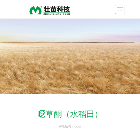
网站首页
华亿在线
除草剂系列产品
噁草酮（水稻田）
产品编号： KKF