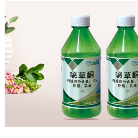
Previous